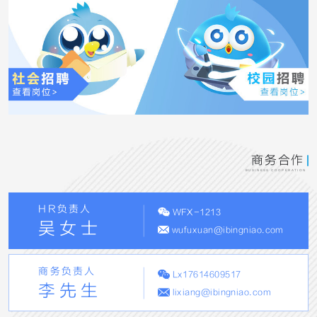
商务合作
BUSINESS COOPERATION
HR负责人
WFX-1213
吴女士
wufuxuan@ibingniao.com
商务负责人
Lx17614609517
李先生
lixiang@ibingniao.com