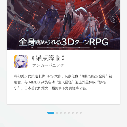
《锚点降临》
アンカーパニック
科幻美少女策略卡牌 RPG 大作。玩家化身“莱斯坦斯安全局”链
尉官，与 AIMBS 战员启动“空天星链”迎击外星种族“修格
尔”。日本首发即爆火，强势拿下免费榜第 2 名。